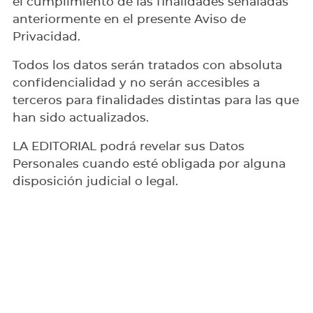
el cumplimiento de las finalidades señaladas
anteriormente en el presente Aviso de
Privacidad.
Todos los datos serán tratados con absoluta
confidencialidad y no serán accesibles a
terceros para finalidades distintas para las que
han sido actualizados.
LA EDITORIAL podrá revelar sus Datos
Personales cuando esté obligada por alguna
disposición judicial o legal.
SEGURIDAD DE LOS DATOS
LA EDITORIAL adoptará las medidas técnicas y
organizativas que resulten necesarias para
garantizar la seguridad y confidencialidad de
los datos personales, de modo de evitar su